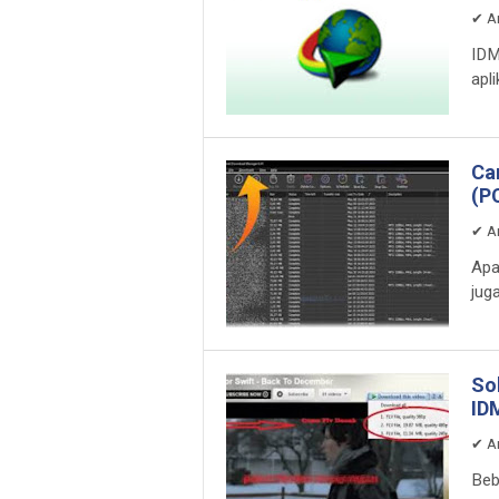
✔
A
IDM
apli
Ca
(P
✔
A
Apa
jug
So
ID
✔
A
Beb