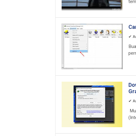
tem
Ca
✔
A
Bua
per
Do
Gr
✔
A
Mun
(In