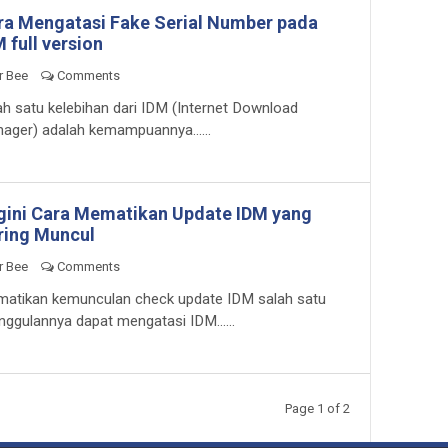
ra Mengatasi Fake Serial Number pada
 full version
r Bee
Comments
ah satu kelebihan dari IDM (Internet Download
ager) adalah kemampuannya......
gini Cara Mematikan Update IDM yang
ring Muncul
r Bee
Comments
atikan kemunculan check update IDM salah satu
nggulannya dapat mengatasi IDM......
Page 1 of 2