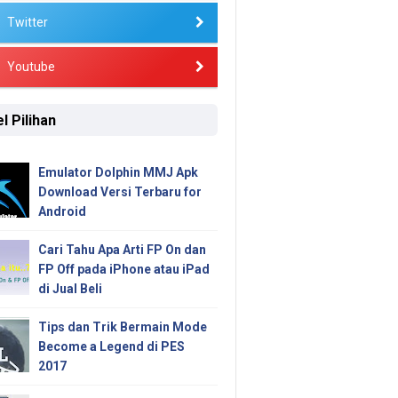
Twitter
Youtube
l Pilihan
Emulator Dolphin MMJ Apk
Download Versi Terbaru for
Android
Cari Tahu Apa Arti FP On dan
FP Off pada iPhone atau iPad
di Jual Beli
Tips dan Trik Bermain Mode
Become a Legend di PES
2017