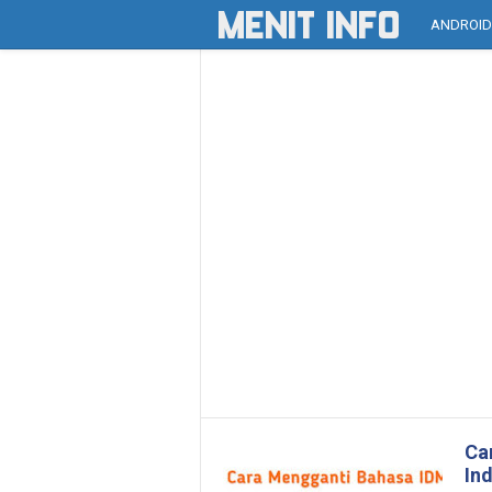
ANDROI
Car
In