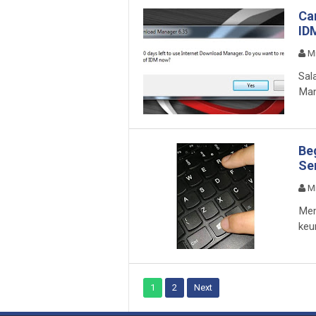
Ca
IDM
M
Sal
Man
Be
Se
M
Mem
keu
1
2
Next