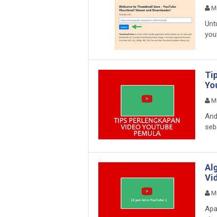
M
Unt
you
Ti
Yo
M
And
seb
Al
Vi
M
Apa