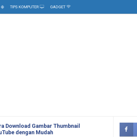
D
TIPS KOMPUTER
GADGET
ra Download Gambar Thumbnail
uTube dengan Mudah