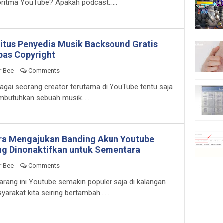
oritma YouTube? Apakah podcast......
Situs Penyedia Musik Backsound Gratis
bas Copyright
r Bee
Comments
agai seorang creator terutama di YouTube tentu saja
butuhkan sebuah musik......
ra Mengajukan Banding Akun Youtube
ng Dinonaktifkan untuk Sementara
r Bee
Comments
arang ini Youtube semakin populer saja di kalangan
yarakat kita seiring bertambah......