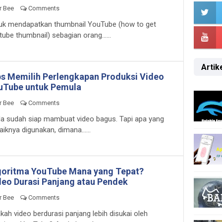
r Bee
Comments
uk mendapatkan thumbnail YouTube (how to get
tube thumbnail) sebagian orang......
Artike
ps Memilih Perlengkapan Produksi Video
uTube untuk Pemula
r Bee
Comments
a sudah siap mambuat video bagus. Tapi apa yang
aiknya digunakan, dimana......
goritma YouTube Mana yang Tepat?
deo Durasi Panjang atau Pendek
r Bee
Comments
kah video berdurasi panjang lebih disukai oleh