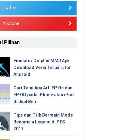
Twitter
Youtube
l Pilihan
Emulator Dolphin MMJ Apk
Download Versi Terbaru for
Android
Cari Tahu Apa Arti FP On dan
FP Off pada iPhone atau iPad
di Jual Beli
Tips dan Trik Bermain Mode
Become a Legend di PES
2017