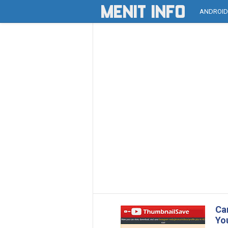
ANDROI
Ca
Yo