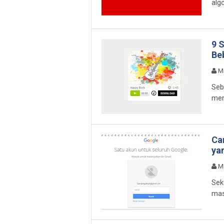
alg
9 
Be
M
Seb
mem
Ca
ya
M
Sek
mas