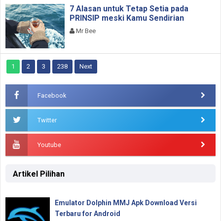
7 Alasan untuk Tetap Setia pada
PRINSIP meski Kamu Sendirian
Mr Bee
1
2
3
238
Next
Facebook
Twitter
Youtube
Artikel Pilihan
Emulator Dolphin MMJ Apk Download Versi
Terbaru for Android