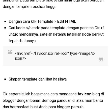
tambahan pada template blog Anda nanti juga akan berubah
dengan tampilan resolusi tinggi.
Dengan cara klik Template >
Edit HTML
Cari kode </head> pada template dengan perintah Ctrl+f
untuk mencarinya, setelah ketemu letakkan kode berikut
tepat di atasnya.
<link href='
/favicon.ico
' rel='icon' type='image/x-
icon'/>
Simpan template dan lihat hasilnya
Ok seperti itulah bagaimana cara mengganti
favicon
blog di
blogger dengan benar. Semoga panduan di atas membantu
dan bermanfaat buat Anda para blogger pemula.