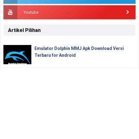
Youtube
Artikel Pilihan
Emulator Dolphin MMJ Apk Download Versi
Terbaru for Android
Tips dan Trik Bermain Mode Become a Legend
di PES 2017
Cari Tahu Apa Arti FP On dan FP Off pada iPhone
atau iPad di Jual Beli
Download Naruto Gekitou Ninja Taisen 4
[Dolphin Emulator]