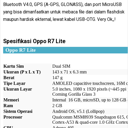
Bluetooth V4.0, GPS (A-GPS, GLONASS), dan port MicroUSB
yang bisa dimanfaatkan untuk mebaca file dari dalam flashdisk
maupun hardisk ekternal, lewat kabel USB-OTG. Very Ok,,!
Spesifikasi Oppo R7 Lite
Oppo R7 Lite
Kartu Sim
Dual SIM
Ukuran (P x L x T)
143 x 71 x 6.3 mm
Berat
147 g
Tipe Layar
AMOLED capacitive touchscreen, 16M c
Ukuran Layar
5.0 inches, 1080 x 1920 pixels (~445 ppi 
Corning Gorilla Glass 3
Memori
Internal 16 GB, microSD, up to 128 GB (
Ram
2 GB
Sistem Operasi
Android OS, v5.1 (Lollipop)
Processor
Qualcomm MSM8939 Snapdragon 615, Q
Cortex-A53 & quad-core 1.0 GHz Corte
GPU
Adreno 405