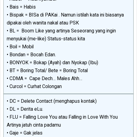
• Bais = Habis
• Bispak = BISa di PAKai . Namun istilah kata ini biasanya
dipakai oleh wanita nakal atau PSK
• BL = Boom Like yang artinya Seseorang yang ingin
menyukai (me-like) Status-status kita
• Boil = Mobil
• Bondan = Bocah Edan.
• BONYOK = Bokap (Ayah) dan Nyokap (Ibu)
• BT = Boring Total/ Bete = Boring Total
• CDMA = Cape Dech… Males Ahh…
• Curcol = Curhat Colongan
• DC = Delete Contact (menghapus kontak)
• DL = Derita eLu.
• FLU = Falling Love You atau Falling in Love With You
Artinya jatuh cinta padamu
• Gaje = Gak jelas