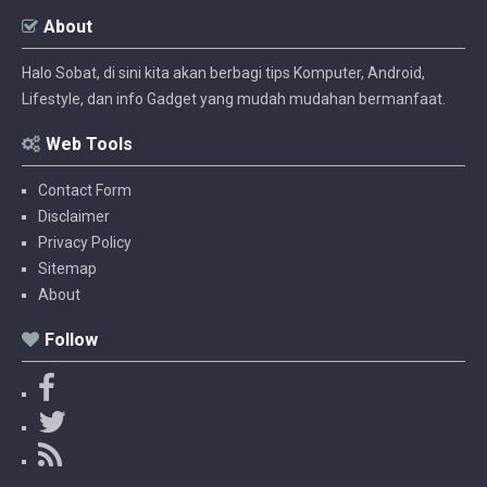
About
Halo Sobat, di sini kita akan berbagi tips Komputer, Android,
Lifestyle, dan info Gadget yang mudah mudahan bermanfaat.
Web Tools
Contact Form
Disclaimer
Privacy Policy
Sitemap
About
Follow
F
a
T
c
w
R
e
i
S