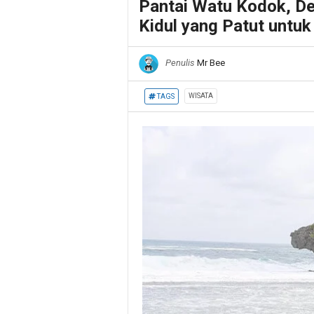
Pantai Watu Kodok, De
Kidul yang Patut untu
Penulis
Mr Bee
WISATA
TAGS