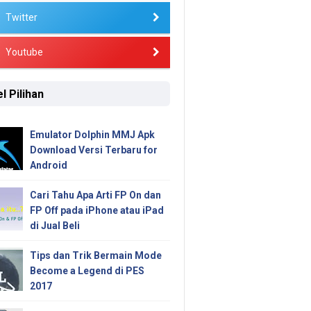
Twitter
Youtube
l Pilihan
Emulator Dolphin MMJ Apk
Download Versi Terbaru for
Android
Cari Tahu Apa Arti FP On dan
FP Off pada iPhone atau iPad
di Jual Beli
Tips dan Trik Bermain Mode
Become a Legend di PES
2017