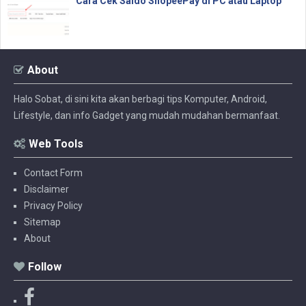
Cara Cek Saldo ShopeePay di PC atau Laptop
About
Halo Sobat, di sini kita akan berbagi tips Komputer, Android,
Lifestyle, dan info Gadget yang mudah mudahan bermanfaat.
Web Tools
Contact Form
Disclaimer
Privacy Policy
Sitemap
About
Follow
F