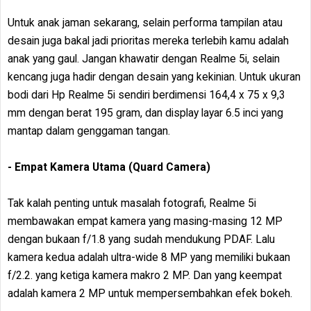
Untuk anak jaman sekarang, selain performa tampilan atau
desain juga bakal jadi prioritas mereka terlebih kamu adalah
anak yang gaul. Jangan khawatir dengan Realme 5i, selain
kencang juga hadir dengan desain yang kekinian. Untuk ukuran
bodi dari Hp Realme 5i sendiri berdimensi 164,4 x 75 x 9,3
mm dengan berat 195 gram, dan display layar 6.5 inci yang
mantap dalam genggaman tangan.
- Empat Kamera Utama (Quard Camera)
Tak kalah penting untuk masalah fotografi, Realme 5i
membawakan empat kamera yang masing-masing 12 MP
dengan bukaan f/1.8 yang sudah mendukung PDAF. Lalu
kamera kedua adalah ultra-wide 8 MP yang memiliki bukaan
f/2.2. yang ketiga kamera makro 2 MP. Dan yang keempat
adalah kamera 2 MP untuk mempersembahkan efek bokeh.