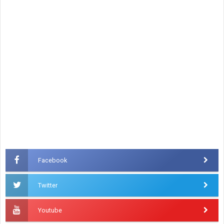
Facebook
Twitter
Youtube