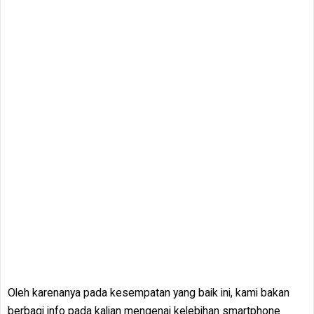
Oleh karenanya pada kesempatan yang baik ini, kami bakan
berbagi info pada kalian mengenai kelebihan smartphone