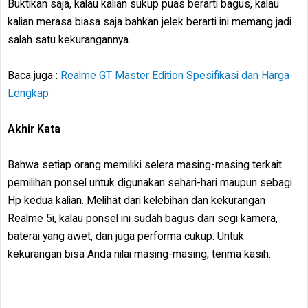
Buktikan saja, kalau kalian sukup puas berarti bagus, kalau
kalian merasa biasa saja bahkan jelek berarti ini memang jadi
salah satu kekurangannya.
Baca juga :
Realme GT Master Edition Spesifikasi dan Harga
Lengkap
Akhir Kata
Bahwa setiap orang memiliki selera masing-masing terkait
pemilihan ponsel untuk digunakan sehari-hari maupun sebagi
Hp kedua kalian. Melihat dari kelebihan dan kekurangan
Realme 5i, kalau ponsel ini sudah bagus dari segi kamera,
baterai yang awet, dan juga performa cukup. Untuk
kekurangan bisa Anda nilai masing-masing, terima kasih.