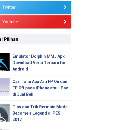
Twitter
Youtube
l Pilihan
Emulator Dolphin MMJ Apk
Download Versi Terbaru for
Android
Cari Tahu Apa Arti FP On dan
FP Off pada iPhone atau iPad
di Jual Beli
Tips dan Trik Bermain Mode
Become a Legend di PES
2017