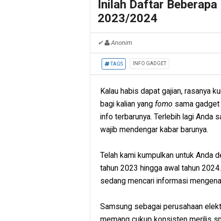
Inilah Daftar Beberap
2023/2024
✔
Anonim
INFO GADGET
TAGS
Kalau habis dapat gajian, rasanya k
bagi kalian yang
fomo
sama gadget k
info terbarunya. Terlebih lagi And
wajib mendengar kabar barunya.
Telah kami kumpulkan untuk Anda de
tahun 2023 hingga awal tahun 2024
sedang mencari informasi mengenai
Samsung sebagai perusahaan elektro
memang cukup konsisten merilis sm