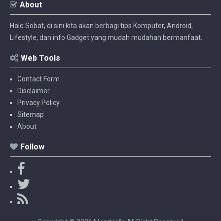
About
Halo Sobat, di sini kita akan berbagi tips Komputer, Android,
Lifestyle, dan info Gadget yang mudah mudahan bermanfaat.
Web Tools
Contact Form
Disclaimer
Privacy Policy
Sitemap
About
Follow
F
a
T
c
w
R
e
i
S
b
t