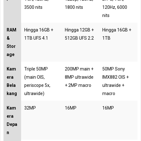
3500 nits
1800 nits
120Hz, 6000
nits
RAM
Hingga 16GB +
Hingga 12GB +
Hingga 16GB +
&
1TB UFS 4.1
512GB UFS 2.2
1TB
Stor
age
Kam
Triple 50MP
200MP main +
50MP Sony
era
(main OIS,
8MP ultrawide
IMX882 OIS +
Bela
periscope 5x,
+ 2MP macro
ultrawide +
kang
ultrawide)
macro
Kam
32MP
16MP
16MP
era
Depa
n