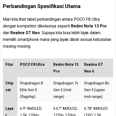
Perbandingan Spesifikasi Utama
Mari kita lihat tabel perbandingan antara POCO F8 Ultra
dengan kompetitor dikelasnya seperti
Redmi Note 13 Pro
dan
Realme GT Neo
. Supaya kita bisa lebih bijak dalam
memilih smartphone mana yang layak dibeli sesuai kebutuhan
masing-masing.
Fitur
POCO F8 Ultra
Redmi Note 13
Realme GT
Pro
Neo 6
Chip
Snapdragon 8
Snapdragon 7s
Snapdragon 8s
set
Elite Gen 5
Gen 2 (mid-
Gen 3 (upper
(flagship)
range)
mid-range)
Laya
6.9” AMOLED,
6.67” AMOLED,
6.78” AMOLED
r
1.5K, 120Hz,
1220p, 120Hz,
LTPO, 1.5K,