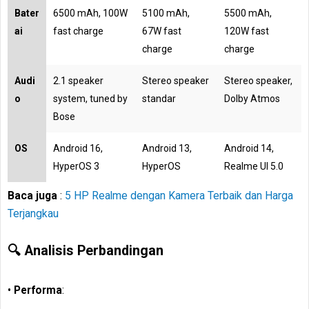
Bater
6500 mAh, 100W
5100 mAh,
5500 mAh,
ai
fast charge
67W fast
120W fast
charge
charge
Audi
2.1 speaker
Stereo speaker
Stereo speaker,
o
system, tuned by
standar
Dolby Atmos
Bose
OS
Android 16,
Android 13,
Android 14,
HyperOS 3
HyperOS
Realme UI 5.0
Baca juga
:
5 HP Realme dengan Kamera Terbaik dan Harga
Terjangkau
🔍 Analisis Perbandingan
•
Performa
: