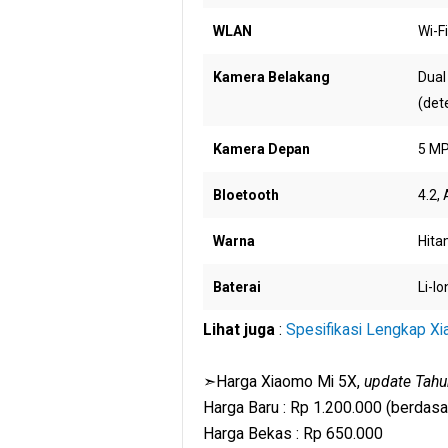
WLAN
Wi-F
Kamera Belakang
Dual
(det
Kamera Depan
5 MP
Bloetooth
4.2,
Warna
Hita
Baterai
Li-I
Lihat juga
:
Spesifikasi Lengkap Xi
➣Harga Xiaomo Mi 5X,
update Tah
Harga Baru : Rp 1.200.000 (berdasa
Harga Bekas : Rp 650.000