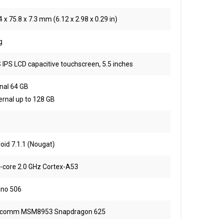
 x 75.8 x 7.3 mm (6.12 x 2.98 x 0.29 in)
g
 IPS LCD capacitive touchscreen, 5.5 inches
rnal 64 GB
ernal up to 128 GB
oid 7.1.1 (Nougat)
-core 2.0 GHz Cortex-A53
no 506
lcomm MSM8953 Snapdragon 625