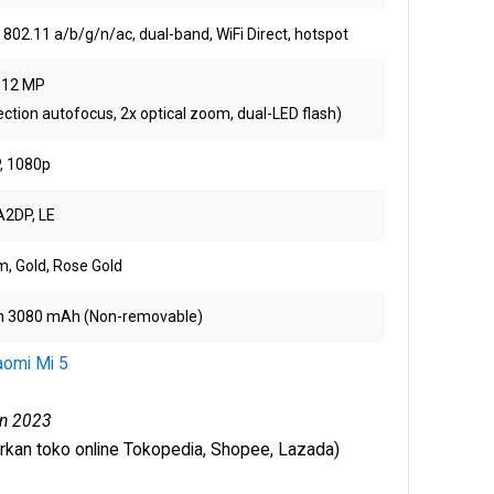
i 802.11 a/b/g/n/ac, dual-band, WiFi Direct, hotspot
 12 MP
ection autofocus, 2x optical zoom, dual-LED flash)
, 1080p
 A2DP, LE
m, Gold, Rose Gold
on 3080 mAh (Non-removable)
aomi Mi 5
un 2023
rkan toko online Tokopedia, Shopee, Lazada)