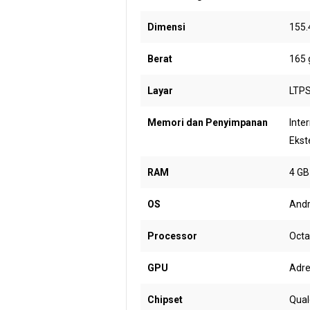
Dimensi
155.4
Berat
165 
Layar
LTPS
Memori dan Penyimpanan
Inte
Ekst
RAM
4 GB
OS
Andr
Processor
Octa
GPU
Adre
Chipset
Qua