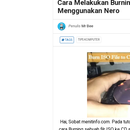
Cara Melakukan Burnin
Menggunakan Nero
Penulis
Mr Bee
TIPS KOMPUTER
TAGS
Hai, Sobat menitinfo.com. Pada tuto
cara Burning sebuah filr ISO ke C