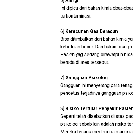
5]
Alergi
Ini dipicu dari bahan kimia obat-obat
terkontaminasi.
6]
Keracunan Gas Beracun
Bisa ditimbulkan dari bahan kimia ya
kebetulan bocor. Dan bukan orang-o
Pasien yag sedang dirawatpun bisa 
berada di area tersebut.
7]
Gangguan Psikolog
Gangguan ini menyerang para tenaga
pencetus terjadinya gangguan psiko
8]
Risiko Tertular Penyakit Pasie
Seperti telah disebutkan di atas p
psikolog sebab lain adalah risiko te
Mereka tenaga medis juga manusia b