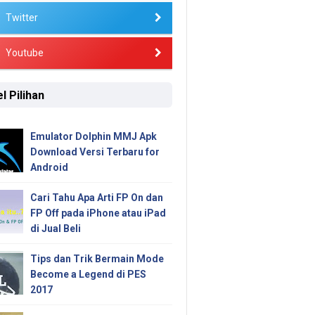
Twitter
Youtube
l Pilihan
Emulator Dolphin MMJ Apk
Download Versi Terbaru for
Android
Cari Tahu Apa Arti FP On dan
FP Off pada iPhone atau iPad
di Jual Beli
Tips dan Trik Bermain Mode
Become a Legend di PES
2017