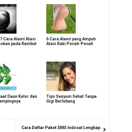
a 7 Cara Alami Atasi
6 Cara Alami yang Ampuh
tokan pada Rambut
Atasi Kaki Pecah-Pecah
aat Daun Kelor dan
Tips Senyum Sehat Tanpa
Sampingnya
Gigi Berlubang
Cara Daftar Paket SMS Indosat Lengkap