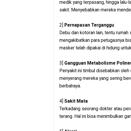
medik yang terpasang, hingga lalu-
sakit. Menyebabkan mereka menderi
2]
Pernapasan Terganggu
Debu dan kotoran lain, tentu rumah s
mengakibatkan para petugasnya bi
masker telah dipakai di hidung untu
3]
Gangguan Metabolisme Polineu
Penyakit ini timbul disebabkan ole
menyerang mereka yang sering berde
berbahaya.
4]
Sakit Mata
Terkadang seorang dokter atau per
terang. Hal ini bisa menimbulkan g