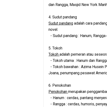
dan Rangga, Masjid New York Manh
4. Sudut pandang
Sudut pandang
adalah cara pandang
novel.
- Sudut pandang : Hanum, Rangga d
5. Tokoh
Tokoh
adalah pemeran atau seseora
- Tokoh utama : Hanum dan Rangg
- Tokoh bawahan : Azima Husein Ph
Joana, penumpang pesawat American
6. Penokohan
Penokohan
merupakan penggambara
- Hanum : cerdas, pantang menyera
- Rangga : cerdas, humoris, penyay