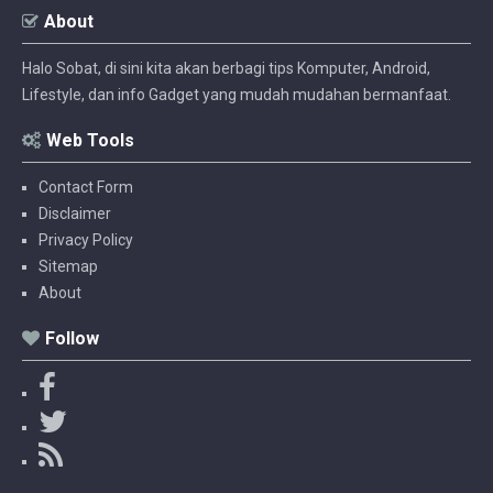
About
Halo Sobat, di sini kita akan berbagi tips Komputer, Android,
Lifestyle, dan info Gadget yang mudah mudahan bermanfaat.
Web Tools
Contact Form
Disclaimer
Privacy Policy
Sitemap
About
Follow
F
a
T
c
w
R
e
i
S
b