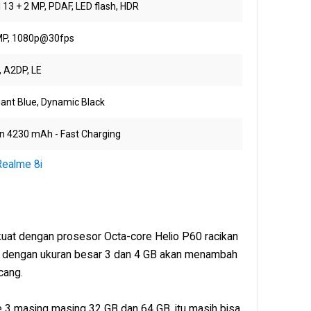
 13 + 2 MP, PDAF, LED flash, HDR
MP, 1080p@30fps
, A2DP, LE
ant Blue, Dynamic Black
on 4230 mAh - Fast Charging
Realme 8i
kuat dengan prosesor Octa-core Helio P60 racikan
 dengan ukuran besar 3 dan 4 GB akan menambah
cang.
 3 masing masing 32 GB dan 64 GB, itu masih bisa