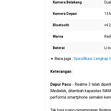
Kamera Belakang
Dual
Kamera Depan
13 
Bloetooth
v4.2
Warna
Radi
Baterai
Li-I
➧ Baca juga :
Spesifikasi Lengkap 
Keterangan
:
Dapur Pacu
- Realme 3 telah diper
Mediatek, ditambah kapasitas RAM
performa smartphone semakin ken
Tak lupa ruang penyimpanan Realme