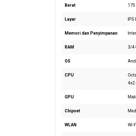
Berat
175
Layar
IPS 
Memori dan Penyimpanan
Inte
RAM
3/4
OS
Andr
CPU
Oct
4x2
GPU
Mal
Chipset
Med
WLAN
Wi-F