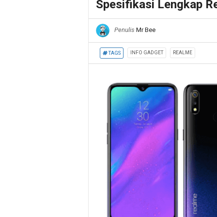
Spesifikasi Lengkap R
Penulis
Mr Bee
INFO GADGET
REALME
TAGS