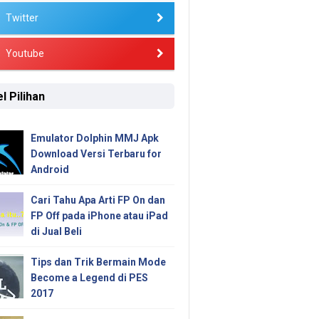
Twitter
Youtube
l Pilihan
Emulator Dolphin MMJ Apk
Download Versi Terbaru for
Android
Cari Tahu Apa Arti FP On dan
FP Off pada iPhone atau iPad
di Jual Beli
Tips dan Trik Bermain Mode
Become a Legend di PES
2017