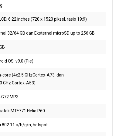
 g
LCD, 6.22 inches (720 x 1520 piksel, rasio 19:9)
rnal 32/64 GB dan Eksternel microSD up to 256 GB
 GB
oid OS, v9.0 (Pie)
a-core (4x2.5 GHzCortex-A73, dan
.0 GHz Cortex-A53)
i-G72 MP3
iatek MT^771 Helio P60
i 802.11 a/b/g/n, hotspot