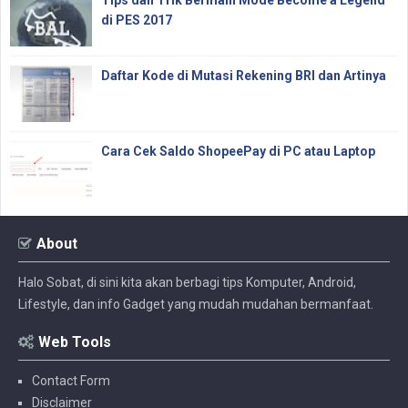
Tips dan Trik Bermain Mode Become a Legend
di PES 2017
Daftar Kode di Mutasi Rekening BRI dan Artinya
Cara Cek Saldo ShopeePay di PC atau Laptop
About
Halo Sobat, di sini kita akan berbagi tips Komputer, Android,
Lifestyle, dan info Gadget yang mudah mudahan bermanfaat.
Web Tools
Contact Form
Disclaimer