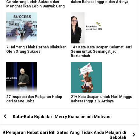
Cenderung Lebih Sukses dan
dalam Bahasa Inggris dan Artinya
Menghasilkan Lebih Banyak Uang
7 Hal Yang Tidak Pernah Dilakukan
14+ Kata-Kata Ucapan Selamat Hari
Oleh Orang Sukses
Senin untuk Semangat jadi
Bertambah
27 Inspirasi dan Pelajaran Hidup
21+ Kata Ucapan untuk Hari Minggu
dari Steve Jobs
Bahasa Inggris & Artinya
Kata-Kata Bijak dari Merry Riana penuh Motivasi
9 Pelajaran Hebat dari Bill Gates Yang Tidak Anda Pelajari di
Sekolah