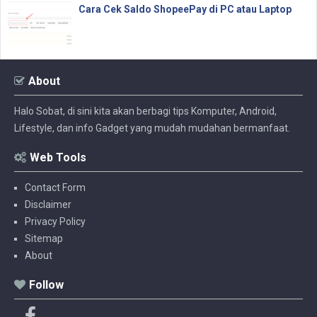
Cara Cek Saldo ShopeePay di PC atau Laptop
About
Halo Sobat, di sini kita akan berbagi tips Komputer, Android,
Lifestyle, dan info Gadget yang mudah mudahan bermanfaat.
Web Tools
Contact Form
Disclaimer
Privacy Policy
Sitemap
About
Follow
F