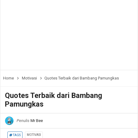
Home
Motivasi
Quotes Terbaik dari Bambang Pamungkas
Quotes Terbaik dari Bambang
Pamungkas
Penulis
Mr Bee
MOTIVASI
TAGS