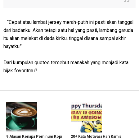
“Cepat atau lambat jersey merah-putih ini pasti akan tanggal
dari badanku. Akan tetapi satu hal yang pasti, lambang garuda
itu akan melekat di dada kiriku, tinggal disana sampai akhir
hayatku.”
Dari kumpulan quotes tersebut manakah yang menjadi kata
bijak fovoritmu?
9 Alasan Kenapa Peminum Kopi
20+ Kata Motivasi Hari Kamis