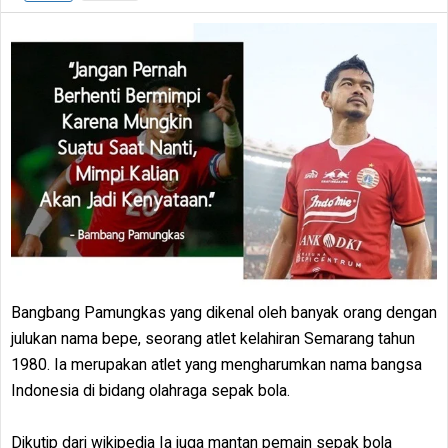
Bangbang Pamungkas yang dikenal oleh banyak orang dengan
julukan nama bepe, seorang atlet kelahiran Semarang tahun
1980. Ia merupakan atlet yang mengharumkan nama bangsa
Indonesia di bidang olahraga sepak bola.
Dikutip dari wikipedia Ia juga mantan pemain sepak bola