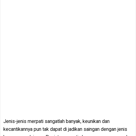
Jenis-jenis merpati sangatlah banyak, keunikan dan
kecantikannya pun tak dapat di jadikan saingan dengan jenis