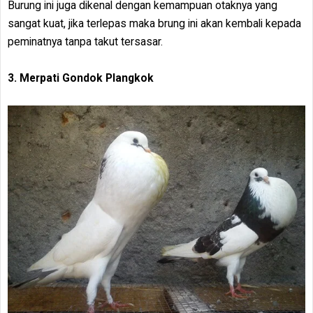
Burung ini juga dikenal dengan kemampuan otaknya yang
sangat kuat, jika terlepas maka brung ini akan kembali kepada
peminatnya tanpa takut tersasar.
3. Merpati Gondok Plangkok