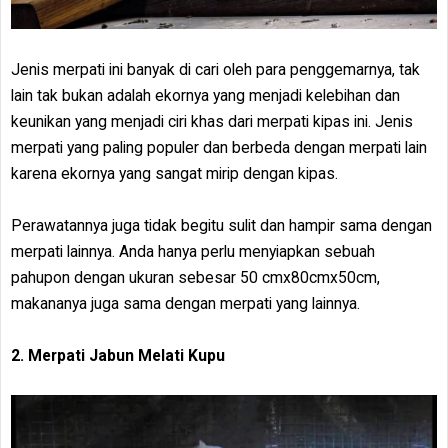
Jenis merpati ini banyak di cari oleh para penggemarnya, tak
lain tak bukan adalah ekornya yang menjadi kelebihan dan
keunikan yang menjadi ciri khas dari merpati kipas ini. Jenis
merpati yang paling populer dan berbeda dengan merpati lain
karena ekornya yang sangat mirip dengan kipas.
Perawatannya juga tidak begitu sulit dan hampir sama dengan
merpati lainnya. Anda hanya perlu menyiapkan sebuah
pahupon dengan ukuran sebesar 50 cmx80cmx50cm,
makananya juga sama dengan merpati yang lainnya.
2. Merpati Jabun Melati Kupu