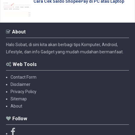
Cara Cek Saldo ShopeePay di PC atau Laptop
About
Halo Sobat, di sini kita akan berbagi tips Komputer, Android,
Lifestyle, dan info Gadget yang mudah mudahan bermanfaat.
Web Tools
Contact Form
Disclaimer
Privacy Policy
Sitemap
About
Follow
F