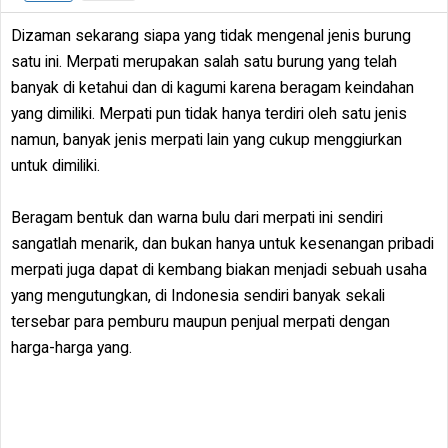
Dizaman sekarang siapa yang tidak mengenal jenis burung
satu ini. Merpati merupakan salah satu burung yang telah
banyak di ketahui dan di kagumi karena beragam keindahan
yang dimiliki. Merpati pun tidak hanya terdiri oleh satu jenis
namun, banyak jenis merpati lain yang cukup menggiurkan
untuk dimiliki.
Beragam bentuk dan warna bulu dari merpati ini sendiri
sangatlah menarik, dan bukan hanya untuk kesenangan pribadi
merpati juga dapat di kembang biakan menjadi sebuah usaha
yang mengutungkan, di Indonesia sendiri banyak sekali
tersebar para pemburu maupun penjual merpati dengan
harga-harga yang.