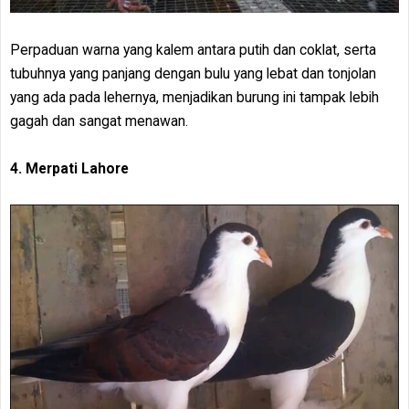
Perpaduan warna yang kalem antara putih dan coklat, serta
tubuhnya yang panjang dengan bulu yang lebat dan tonjolan
yang ada pada lehernya, menjadikan burung ini tampak lebih
gagah dan sangat menawan.
4. Merpati Lahore