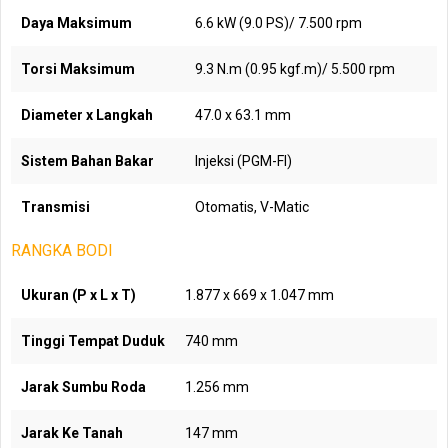
Daya Maksimum
6.6 kW (9.0 PS)/ 7.500 rpm
Torsi Maksimum
9.3 N.m (0.95 kgf.m)/ 5.500 rpm
Diameter x Langkah
47.0 x 63.1 mm
Sistem Bahan Bakar
Injeksi (PGM-FI)
Transmisi
Otomatis, V-Matic
RANGKA BODI
Ukuran (P x L x T)
1.877 x 669 x 1.047 mm
Tinggi Tempat Duduk
740 mm
Jarak Sumbu Roda
1.256 mm
Jarak Ke Tanah
147 mm