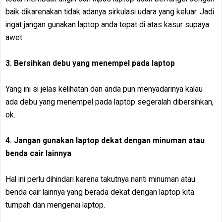
baik dikarenakan tidak adanya sirkulasi udara yang keluar. Jadi
ingat jangan gunakan laptop anda tepat di atas kasur supaya
awet.
3. Bersihkan debu yang menempel pada laptop
Yang ini si jelas kelihatan dan anda pun menyadarinya kalau
ada debu yang menempel pada laptop segeralah dibersihkan,
ok.
4. Jangan gunakan laptop dekat dengan minuman atau
benda cair lainnya
Hal ini perlu dihindari karena takutnya nanti minuman atau
benda cair lainnya yang berada dekat dengan laptop kita
tumpah dan mengenai laptop.