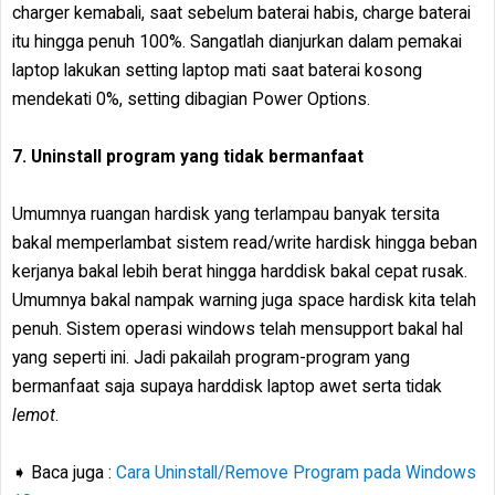
charger kemabali, saat sebelum baterai habis, charge baterai
itu hingga penuh 100%. Sangatlah dianjurkan dalam pemakai
laptop lakukan setting laptop mati saat baterai kosong
mendekati 0%, setting dibagian Power Options.
7. Uninstall program yang tidak bermanfaat
Umumnya ruangan hardisk yang terlampau banyak tersita
bakal memperlambat sistem read/write hardisk hingga beban
kerjanya bakal lebih berat hingga harddisk bakal cepat rusak.
Umumnya bakal nampak warning juga space hardisk kita telah
penuh. Sistem operasi windows telah mensupport bakal hal
yang seperti ini. Jadi pakailah program-program yang
bermanfaat saja supaya harddisk laptop awet serta tidak
lemot
.
➧ Baca juga :
Cara Uninstall/Remove Program pada Windows