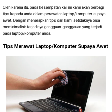
Oleh karena itu, pada kesempatan kali ini kami akan berbagi
tips kepada anda dalam perawatan laptop/komputer supaya
awet. Dengan menerapkan tips dari kami setidaknya bisa
meminimalisir terjadinya gangguan-ganggauan yang terjadi
pada laptop/komputer anda.
Tips Merawat Laptop/Komputer Supaya Awet