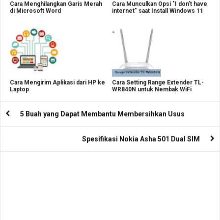
Cara Menghilangkan Garis Merah
Cara Munculkan Opsi "I don't have
di Microsoft Word
internet" saat Install Windows 11
Cara Mengirim Aplikasi dari HP ke
Cara Setting Range Extender TL-
Laptop
WR840N untuk Nembak WiFi
5 Buah yang Dapat Membantu Membersihkan Usus
Spesifikasi Nokia Asha 501 Dual SIM