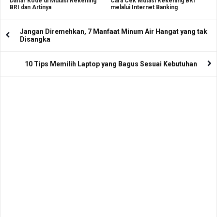
Daftar Kode di Mutasi Rekening
Cara Cek Mutasi Rekening BRI
BRI dan Artinya
melalui Internet Banking
Jangan Diremehkan, 7 Manfaat Minum Air Hangat yang tak
Disangka
10 Tips Memilih Laptop yang Bagus Sesuai Kebutuhan