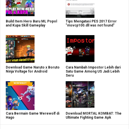
Build Item Hero Baru ML Popol
Tips Mengatasi PES 2017 Error
and Kupa Skill Gameplay
"msvcp100.dll was not found"
Download Game Naruto x Boruto
Cara Nambah Impostor Lebih dari
Ninja Voltage for Android
Satu Game Among US Jadi Lebih
Seru
Cara Bermain Game Werewolf di
Download MORTAL KOMBAT: The
Hago
Ultimate Fighting Game Apk