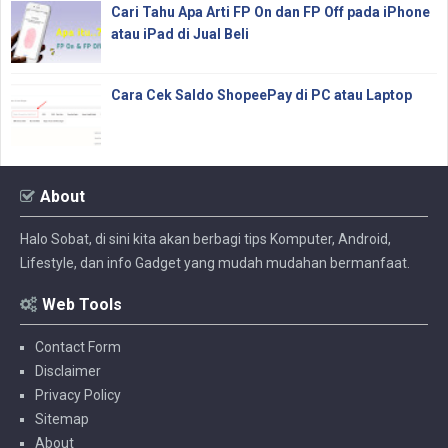
Cari Tahu Apa Arti FP On dan FP Off pada iPhone
atau iPad di Jual Beli
Cara Cek Saldo ShopeePay di PC atau Laptop
About
Halo Sobat, di sini kita akan berbagi tips Komputer, Android,
Lifestyle, dan info Gadget yang mudah mudahan bermanfaat.
Web Tools
Contact Form
Disclaimer
Privacy Policy
Sitemap
About