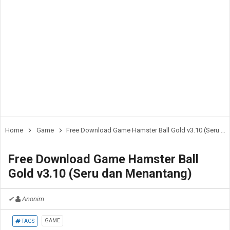
Home
Game
Free Download Game Hamster Ball Gold v3.10 (Seru dan Menantang)
Free Download Game Hamster Ball
Gold v3.10 (Seru dan Menantang)
✔
Anonim
GAME
TAGS