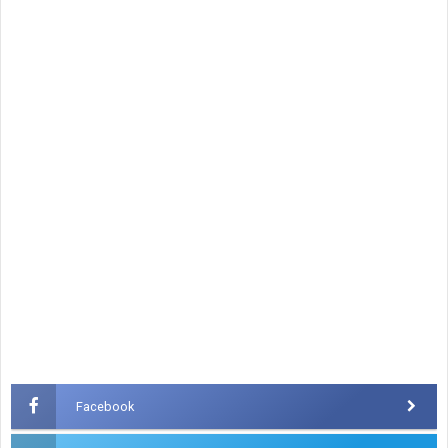
Facebook