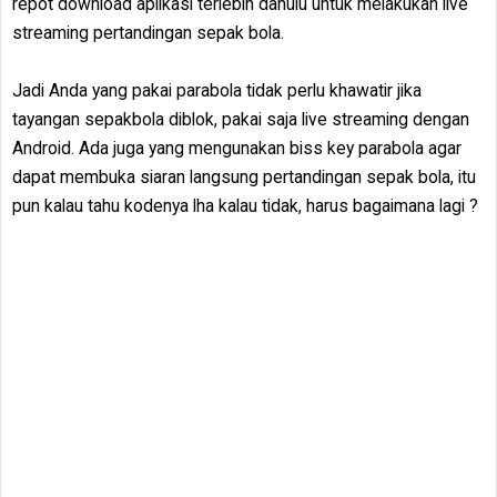
repot download aplikasi terlebih dahulu untuk melakukan live
streaming pertandingan sepak bola.
Jadi Anda yang pakai parabola tidak perlu khawatir jika
tayangan sepakbola diblok, pakai saja live streaming dengan
Android. Ada juga yang mengunakan biss key parabola agar
dapat membuka siaran langsung pertandingan sepak bola, itu
pun kalau tahu kodenya lha kalau tidak, harus bagaimana lagi ?