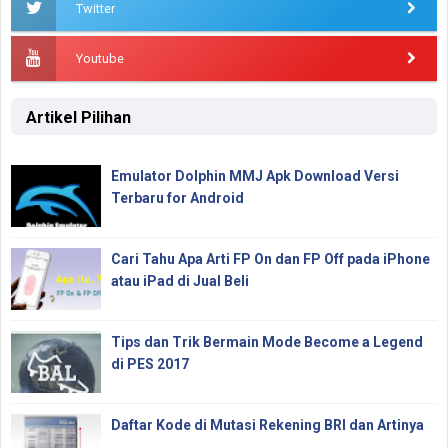
Twitter
Youtube
Artikel Pilihan
Emulator Dolphin MMJ Apk Download Versi
Terbaru for Android
Cari Tahu Apa Arti FP On dan FP Off pada iPhone
atau iPad di Jual Beli
Tips dan Trik Bermain Mode Become a Legend
di PES 2017
Daftar Kode di Mutasi Rekening BRI dan Artinya