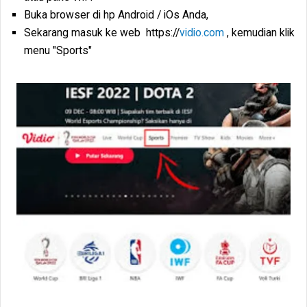
Buka browser di hp Android / iOs Anda,
Sekarang masuk ke web https://
vidio.com
, kemudian klik
menu "Sports"