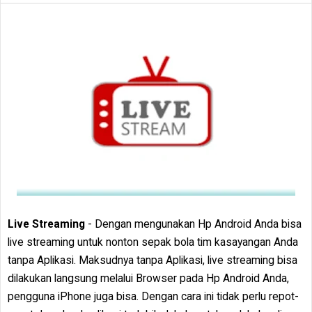
Live Streaming
- Dengan mengunakan Hp Android Anda bisa
live streaming untuk nonton sepak bola tim kasayangan Anda
tanpa Aplikasi. Maksudnya tanpa Aplikasi, live streaming bisa
dilakukan langsung melalui Browser pada Hp Android Anda,
pengguna iPhone juga bisa. Dengan cara ini tidak perlu repot-