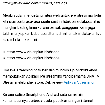
https://www.vidio.com/product_catalogs
.
Meski sudah mengetahui situs web untuk live streaming bola,
kita juga perlu jaga-jaga suatu saat ini tidak bisa diakses atau
mungkin loading lama kerena banyak pengguna. Kami juga
telah menyiapkan beberapa alternatif link untuk melakukan live
siaran bola, berikut ini:
➧ https://www.visionplus.id/channel
➧ https://www.visionplus.id/channel
Jika live srteaming tidak berjalan mungkin Hp Android Anda
membutuhkan Aplikasi live streaming yang bernama DNA TV
Stream melalui play store. Cek review
Aplikasi Streaming
Karena setiap Smartphone Android satu sama lain
kemampuannya berbeda-beda, pastikan jaringan internet