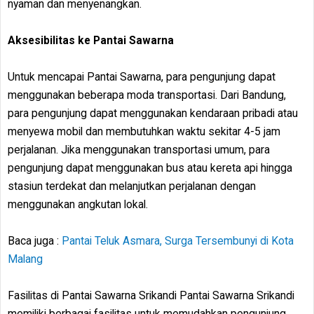
nyaman dan menyenangkan.
Aksesibilitas ke Pantai Sawarna
Untuk mencapai Pantai Sawarna, para pengunjung dapat
menggunakan beberapa moda transportasi. Dari Bandung,
para pengunjung dapat menggunakan kendaraan pribadi atau
menyewa mobil dan membutuhkan waktu sekitar 4-5 jam
perjalanan. Jika menggunakan transportasi umum, para
pengunjung dapat menggunakan bus atau kereta api hingga
stasiun terdekat dan melanjutkan perjalanan dengan
menggunakan angkutan lokal.
Baca juga :
Pantai Teluk Asmara, Surga Tersembunyi di Kota
Malang
Fasilitas di Pantai Sawarna Srikandi Pantai Sawarna Srikandi
memiliki berbagai fasilitas untuk memudahkan pengunjung.