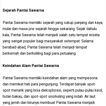
Sejarah Pantai Sawarna
Pantai Sawarna memiliki sejarah yang cukup panjang dan kaya,
mulai dari masa pra-sejarah hingga sekarang. Sejak dahulu
kala, Pantai Sawarna telah menjadi salah satu tempat wisata
yang sangat populer bagi masyarakat setempat. Selama
berabad-abad, Pantai Sawarna telah menjadi tempat
berkemah dan berkeliling bagi para petualang.
Keindahan Alam Pantai Sawarna
Pantai Sawarna memiliki keindahan alam yang mempesona
dan memikat hati para pengunjung. Terdapat banyak spot-
spot menarik yang bisa dieksplorasi, seperti pulau-pulau kecil,
hutan bakau, dan spot-spot snorkeling yang indah. Air laut
yang jernih dan birunya membuat Pantai Sawarna menjadi