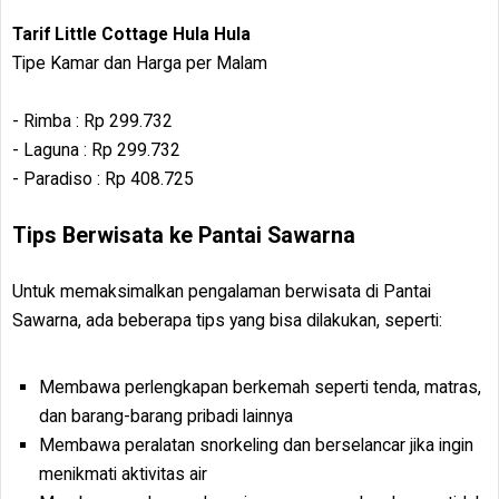
Tarif Little Cottage Hula Hula
Tipe Kamar dan Harga per Malam
- Rimba : Rp 299.732
- Laguna : Rp 299.732
- Paradiso : Rp 408.725
Tips Berwisata ke Pantai Sawarna
Untuk memaksimalkan pengalaman berwisata di Pantai
Sawarna, ada beberapa tips yang bisa dilakukan, seperti:
Membawa perlengkapan berkemah seperti tenda, matras,
dan barang-barang pribadi lainnya
Membawa peralatan snorkeling dan berselancar jika ingin
menikmati aktivitas air