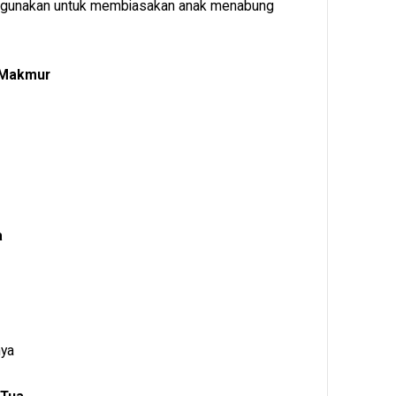
 digunakan untuk membiasakan anak menabung
 Makmur
a
nya