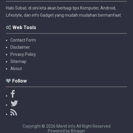
Halo Sobat, di sini kita akan berbagi tips Komputer, Android,
Lifestyle, dan info Gadget yang mudah mudahan bermanfaat.
Web Tools
Contact Form
Disclaimer
Privacy Policy
Sitemap
About
Follow
F
a
T
c
w
R
e
i
S
b
t
S
Copyright ©
2026
Menit info
All Right Reserved
o
t
Powered by
Blogger