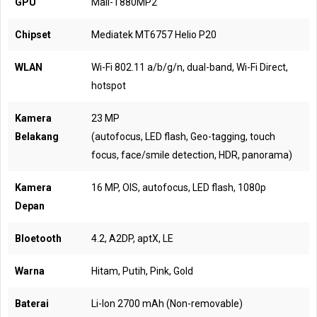
GPU
Mali-T880MP2
Chipset
Mediatek MT6757 Helio P20
WLAN
Wi-Fi 802.11 a/b/g/n, dual-band, Wi-Fi Direct,
hotspot
Kamera
23 MP
Belakang
(autofocus, LED flash, Geo-tagging, touch
focus, face/smile detection, HDR, panorama)
Kamera
16 MP, OIS, autofocus, LED flash, 1080p
Depan
Bloetooth
4.2, A2DP, aptX, LE
Warna
Hitam, Putih, Pink, Gold
Baterai
Li-Ion 2700 mAh (Non-removable)