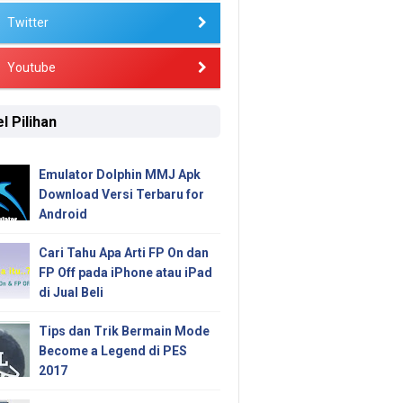
Twitter
Youtube
l Pilihan
Emulator Dolphin MMJ Apk
Download Versi Terbaru for
Android
Cari Tahu Apa Arti FP On dan
FP Off pada iPhone atau iPad
di Jual Beli
Tips dan Trik Bermain Mode
Become a Legend di PES
2017