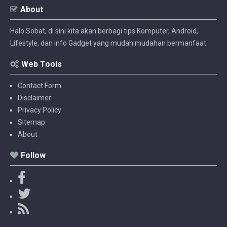
About
Halo Sobat, di sini kita akan berbagi tips Komputer, Android,
Lifestyle, dan info Gadget yang mudah mudahan bermanfaat.
Web Tools
Contact Form
Disclaimer
Privacy Policy
Sitemap
About
Follow
F
a
T
c
w
R
e
i
S
b