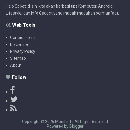
Halo Sobat, di sini kita akan berbagi tips Komputer, Android,
Lifestyle, dan info Gadget yang mudah mudahan bermanfaat.
Web Tools
Contact Form
Disclaimer
Privacy Policy
Sitemap
About
Follow
F
a
T
c
w
R
e
i
S
b
t
S
Copyright ©
2026
Menit info
All Right Reserved
o
t
Powered by
Blogger