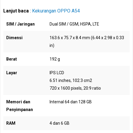
Lanjut baca
:
Kekurangan OPPO A54
SIM / Jaringan
Dual SIM / GSM, HSPA, LTE
Dimensi
163.6 x 75.7 x 8.4 mm (6.44 x 2.98 x 0.33
in)
Berat
192 g
Layar
IPS LCD
6.51 inches, 102.3 cm2
720 x 1600 pixels, 20:9 ratio
Memori dan
Internal 64 dan 128 GB
Penyimpanan
RAM
4 dan 6 GB