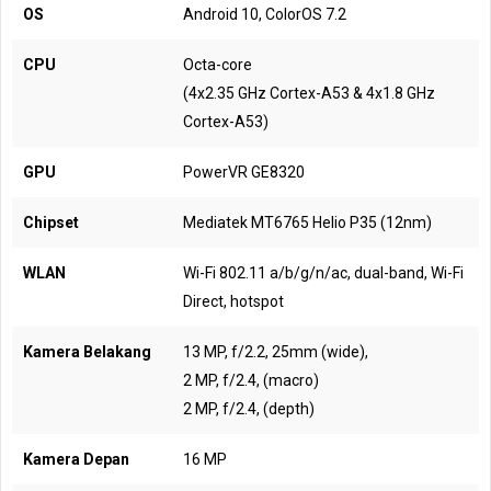
OS
Android 10, ColorOS 7.2
CPU
Octa-core
(4x2.35 GHz Cortex-A53 & 4x1.8 GHz
Cortex-A53)
GPU
PowerVR GE8320
Chipset
Mediatek MT6765 Helio P35 (12nm)
WLAN
Wi-Fi 802.11 a/b/g/n/ac, dual-band, Wi-Fi
Direct, hotspot
Kamera Belakang
13 MP, f/2.2, 25mm (wide),
2 MP, f/2.4, (macro)
2 MP, f/2.4, (depth)
Kamera Depan
16 MP