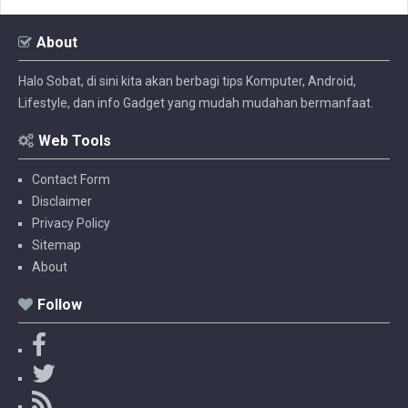
About
Halo Sobat, di sini kita akan berbagi tips Komputer, Android,
Lifestyle, dan info Gadget yang mudah mudahan bermanfaat.
Web Tools
Contact Form
Disclaimer
Privacy Policy
Sitemap
About
Follow
F
a
T
c
w
R
e