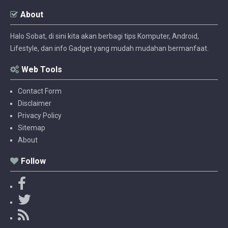
About
Halo Sobat, di sini kita akan berbagi tips Komputer, Android,
Lifestyle, dan info Gadget yang mudah mudahan bermanfaat.
Web Tools
Contact Form
Disclaimer
Privacy Policy
Sitemap
About
Follow
F
a
T
c
w
R
e
i
S