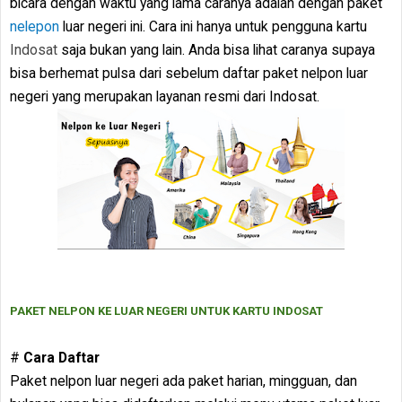
bicara dengan waktu yang lama caranya adalah dengan paket
nelepon
luar negeri ini. Cara ini hanya untuk pengguna kartu
Indosat
saja bukan yang lain. Anda bisa lihat caranya supaya
bisa berhemat pulsa dari sebelum daftar paket nelpon luar
negeri yang merupakan layanan resmi dari Indosat.
PAKET NELPON KE LUAR NEGERI UNTUK KARTU INDOSAT
#
Cara Daftar
Paket nelpon luar negeri ada paket harian, mingguan, dan