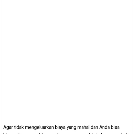
Agar tidak mengeluarkan biaya yang mahal dan Anda bisa