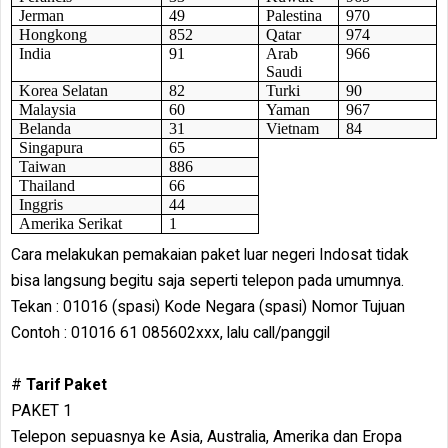
Jerman
49
Palestina
970
Hongkong
852
Qatar
974
India
91
Arab
966
Saudi
Korea Selatan
82
Turki
90
Malaysia
60
Yaman
967
Belanda
31
Vietnam
84
Singapura
65
Taiwan
886
Thailand
66
Inggris
44
Amerika Serikat
1
Cara melakukan pemakaian paket luar negeri Indosat tidak
bisa langsung begitu saja seperti telepon pada umumnya.
Tekan : 01016 (spasi) Kode Negara (spasi) Nomor Tujuan
Contoh : 01016 61 085602xxx, lalu call/panggil
#
Tarif Paket
PAKET 1
Telepon sepuasnya ke Asia, Australia, Amerika dan Eropa