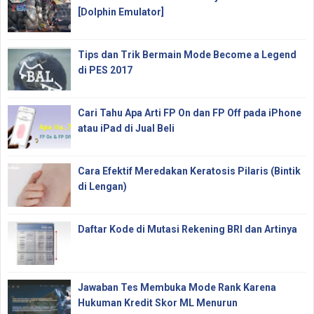
[Dolphin Emulator]
Tips dan Trik Bermain Mode Become a Legend
di PES 2017
Cari Tahu Apa Arti FP On dan FP Off pada iPhone
atau iPad di Jual Beli
Cara Efektif Meredakan Keratosis Pilaris (Bintik
di Lengan)
Daftar Kode di Mutasi Rekening BRI dan Artinya
Jawaban Tes Membuka Mode Rank Karena
Hukuman Kredit Skor ML Menurun