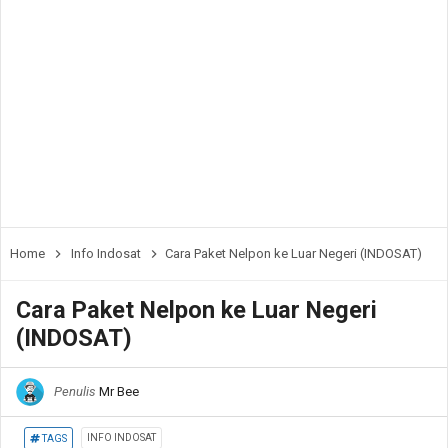
Home
Info Indosat
Cara Paket Nelpon ke Luar Negeri (INDOSAT)
Cara Paket Nelpon ke Luar Negeri
(INDOSAT)
Penulis
Mr Bee
INFO INDOSAT
TAGS