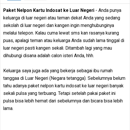
Paket Nelpon Kartu Indosat ke Luar Negeri
- Anda punya
keluarga di luar negeri atau teman dekat Anda yang sedang
sekolah di luar negeri dan kangen ingin menghubunginya
melalui telepon. Kalau cuma lewat sms kan rasanya kurang
puas, apalagi teman atau keluarga Anda sudah lama tinggal di
luar negeri pasti kangen sekali. Ditambah lagi yang mau
dihubungi disana adalah calon isteri Anda, hhh.
Keluarga saya juga ada yang bekerja sebagai ibu rumah
tanggaa di Luar Negeri (Negara tetangga). Sebelumnya belum
tahu adanya paket nelpon kartu indosat ke luar negeri banyak
sekali pulsa yang terbuang. Tetapi setelah pakai paket ini
pulsa bisa lebih hemat dari sebelumnya dan bicara bisa lebih
lama.