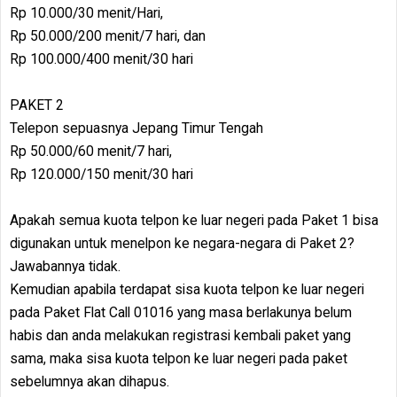
Rp 10.000/30 menit/Hari,
Rp 50.000/200 menit/7 hari, dan
Rp 100.000/400 menit/30 hari
PAKET 2
Telepon sepuasnya Jepang Timur Tengah
Rp 50.000/60 menit/7 hari,
Rp 120.000/150 menit/30 hari
Apakah semua kuota telpon ke luar negeri pada Paket 1 bisa
digunakan untuk menelpon ke negara-negara di Paket 2?
Jawabannya tidak.
Kemudian apabila terdapat sisa kuota telpon ke luar negeri
pada Paket Flat Call 01016 yang masa berlakunya belum
habis dan anda melakukan registrasi kembali paket yang
sama, maka sisa kuota telpon ke luar negeri pada paket
sebelumnya akan dihapus.