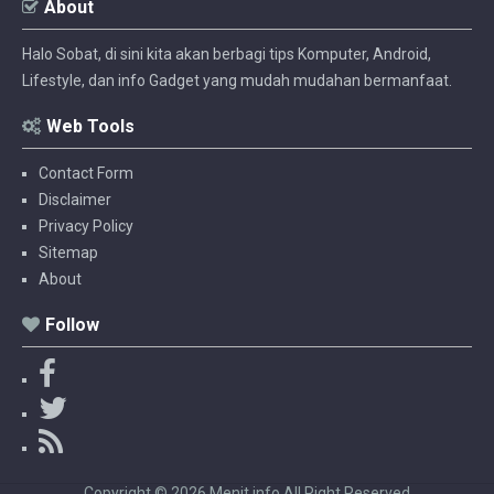
About
Halo Sobat, di sini kita akan berbagi tips Komputer, Android,
Lifestyle, dan info Gadget yang mudah mudahan bermanfaat.
Web Tools
Contact Form
Disclaimer
Privacy Policy
Sitemap
About
Follow
F
a
T
c
w
R
e
i
S
b
t
S
Copyright ©
2026
Menit info
All Right Reserved