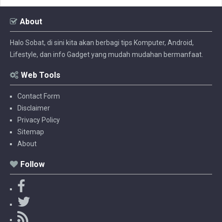
About
Halo Sobat, di sini kita akan berbagi tips Komputer, Android,
Lifestyle, dan info Gadget yang mudah mudahan bermanfaat.
Web Tools
Contact Form
Disclaimer
Privacy Policy
Sitemap
About
Follow
F
a
T
c
w
R
e