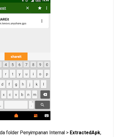
ada folder Penyimpanan Internal >
ExtractedApk
,