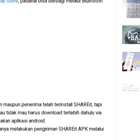
lay Store
, padahal bisa berbagi melalui Bluetooth.
m maupun penerima telah terinstall SHAREit, tapi
au tidak mau harus download terlebih dahulu via
iakan aplikasi android.
aranya melakukan pengiriman SHAREit APK melalui