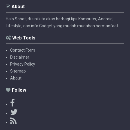
About
Halo Sobat, di sini kita akan berbagi tips Komputer, Android,
Lifestyle, dan info Gadget yang mudah mudahan bermanfaat.
Web Tools
Contact Form
Disclaimer
Privacy Policy
Sitemap
About
Follow
F
a
T
c
w
R
e
i
S
b