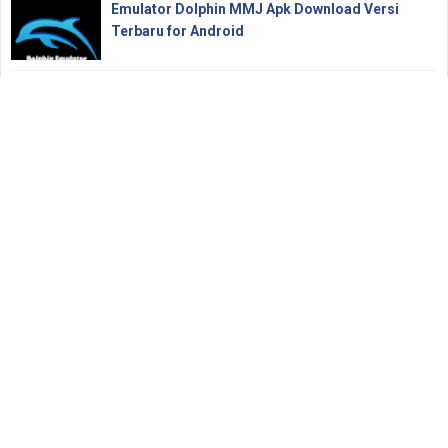
Emulator Dolphin MMJ Apk Download Versi
Terbaru for Android
Cari Tahu Apa Arti FP On dan FP Off pada iPhone
atau iPad di Jual Beli
Tips dan Trik Bermain Mode Become a Legend
di PES 2017
Daftar Kode di Mutasi Rekening BRI dan Artinya
Download Naruto Gekitou Ninja Taisen 4
[Dolphin Emulator]
Cara Efektif Meredakan Keratosis Pilaris (Bintik
di Lengan)