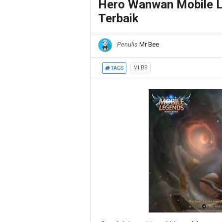
Hero Wanwan Mobile Le
Terbaik
Penulis
Mr Bee
MLBB
TAGS