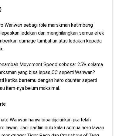
)
hero Wanwan sebagi role marskman ketimbang
lepaskan ledakan dan menghilangkan semua efek
emberikan damage tambahan atas ledakan kepada
a.
ga menambah Movement Speed sebesar 25% selama
Marksman yang bisa lepas CC seperti Wanwan?
ati ketika bertemu dengan hero counter seperti
alau item-nya belum maksimal.
ate
timate Wanwan hanya bisa dijalankan jika telah
 lawan. Jadi pastiin dulu kalau semua hero lawan
 men-trigger Tiger Pace dan Crossbow of Tang