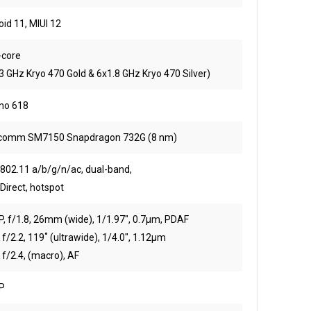
id 11, MIUI 12
-core
3 GHz Kryo 470 Gold & 6x1.8 GHz Kryo 470 Silver)
no 618
comm SM7150 Snapdragon 732G (8 nm)
 802.11 a/b/g/n/ac, dual-band,
 Direct, hotspot
, f/1.8, 26mm (wide), 1/1.97", 0.7µm, PDAF
 f/2.2, 119˚ (ultrawide), 1/4.0", 1.12µm
 f/2.4, (macro), AF
P