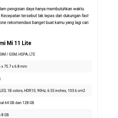
alam pengisian daya hanya membutuhkan waktu
%. Kecepatan tersebut tak lepas dari dukungan
fast
ne rekomendasi banget buat kamu yang lagi cari
mi Mi 11 Lite
 SIM / GSM, HSPA, LTE
 x 75.7 x 6.8 mm
g
D, 1B colors, HDR10, 90Hz, 6.55 inches, 103.6 cm2
nal 64 GB dan 128 GB
n 8 GB