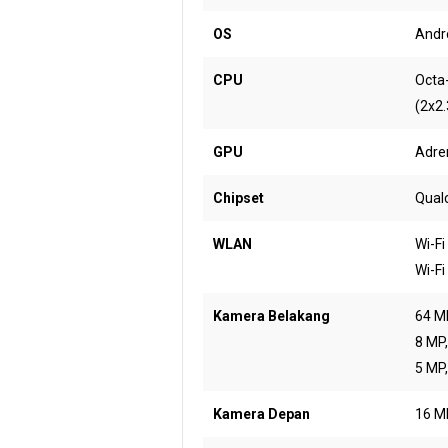
OS
Andro
CPU
Octa
(2x2.
GPU
Adre
Chipset
Qual
WLAN
Wi-Fi
Wi-Fi
Kamera Belakang
64 MP
8 MP,
5 MP,
Kamera Depan
16 M