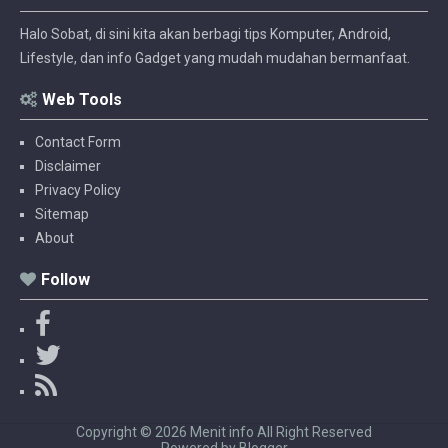
Halo Sobat, di sini kita akan berbagi tips Komputer, Android,
Lifestyle, dan info Gadget yang mudah mudahan bermanfaat.
Web Tools
Contact Form
Disclaimer
Privacy Policy
Sitemap
About
Follow
F
a
T
c
w
R
e
i
S
b
t
S
Copyright ©
2026
Menit info
All Right Reserved
o
t
Powered by
Blogger