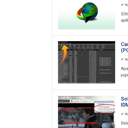
✔
A
IDM
apli
Ca
(P
✔
A
Apa
jug
So
ID
✔
A
Beb