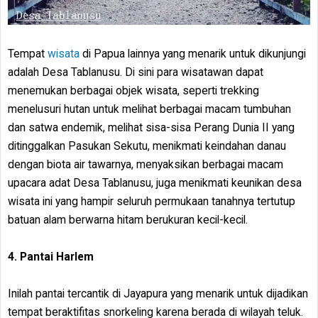
Tempat
wisata
di Papua lainnya yang menarik untuk dikunjungi
adalah Desa Tablanusu. Di sini para wisatawan dapat
menemukan berbagai objek wisata, seperti trekking
menelusuri hutan untuk melihat berbagai macam tumbuhan
dan satwa endemik, melihat sisa-sisa Perang Dunia II yang
ditinggalkan Pasukan Sekutu, menikmati keindahan danau
dengan biota air tawarnya, menyaksikan berbagai macam
upacara adat Desa Tablanusu, juga menikmati keunikan desa
wisata ini yang hampir seluruh permukaan tanahnya tertutup
batuan alam berwarna hitam berukuran kecil-kecil.
4. Pantai Harlem
Inilah pantai tercantik di Jayapura yang menarik untuk dijadikan
tempat beraktifitas snorkeling karena berada di wilayah teluk.