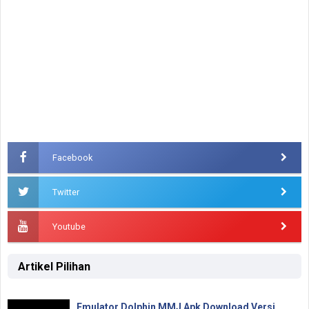
Facebook
Twitter
Youtube
Artikel Pilihan
Emulator Dolphin MMJ Apk Download Versi