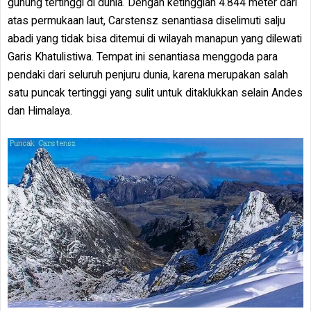
gunung tertinggi di dunia. Dengan ketinggian 4.844 meter dari
atas permukaan laut, Carstensz senantiasa diselimuti salju
abadi yang tidak bisa ditemui di wilayah manapun yang dilewati
Garis Khatulistiwa. Tempat ini senantiasa menggoda para
pendaki dari seluruh penjuru dunia, karena merupakan salah
satu puncak tertinggi yang sulit untuk ditaklukkan selain Andes
dan Himalaya.