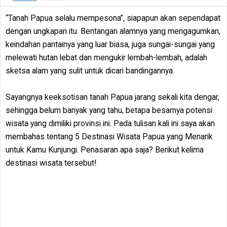
“Tanah Papua selalu mempesona”, siapapun akan sependapat
dengan ungkapan itu. Bentangan alamnya yang mengagumkan,
keindahan pantainya yang luar biasa, juga sungai-sungai yang
melewati hutan lebat dan mengukir lembah-lembah, adalah
sketsa alam yang sulit untuk dicari bandingannya.
Sayangnya keeksotisan tanah Papua jarang sekali kita dengar,
sehingga belum banyak yang tahu, betapa besarnya potensi
wisata yang dimiliki provinsi ini. Pada tulisan kali ini saya akan
membahas tentang 5 Destinasi Wisata Papua yang Menarik
untuk Kamu Kunjungi. Penasaran apa saja? Berikut kelima
destinasi wisata tersebut!