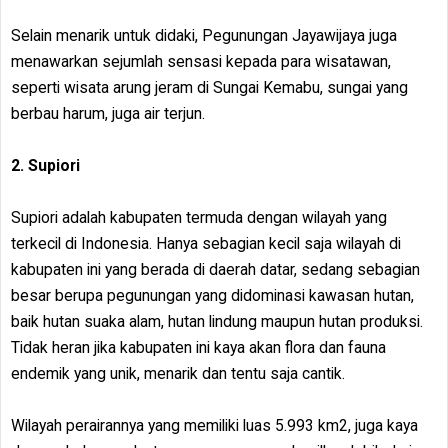
Selain menarik untuk didaki, Pegunungan Jayawijaya juga
menawarkan sejumlah sensasi kepada para wisatawan,
seperti wisata arung jeram di Sungai Kemabu, sungai yang
berbau harum, juga air terjun.
2. Supiori
Supiori adalah kabupaten termuda dengan wilayah yang
terkecil di Indonesia. Hanya sebagian kecil saja wilayah di
kabupaten ini yang berada di daerah datar, sedang sebagian
besar berupa pegunungan yang didominasi kawasan hutan,
baik hutan suaka alam, hutan lindung maupun hutan produksi.
Tidak heran jika kabupaten ini kaya akan flora dan fauna
endemik yang unik, menarik dan tentu saja cantik.
Wilayah perairannya yang memiliki luas 5.993 km2, juga kaya