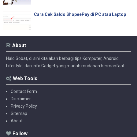
Cara Cek Saldo ShopeePay di PC atau Laptop
About
Halo Sobat, di sini kita akan berbagi tips Komputer, Android,
Lifestyle, dan info Gadget yang mudah mudahan bermanfaat.
Web Tools
Contact Form
Disclaimer
Privacy Policy
Sitemap
About
Follow