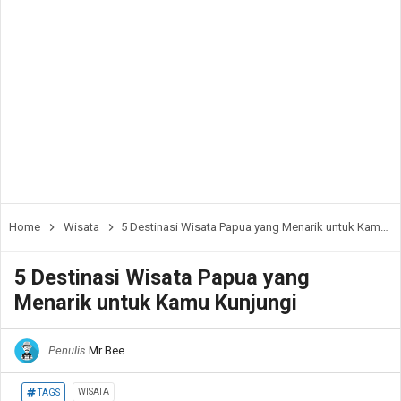
Home
Wisata
5 Destinasi Wisata Papua yang Menarik untuk Kamu Kunjungi
5 Destinasi Wisata Papua yang
Menarik untuk Kamu Kunjungi
Penulis
Mr Bee
WISATA
TAGS