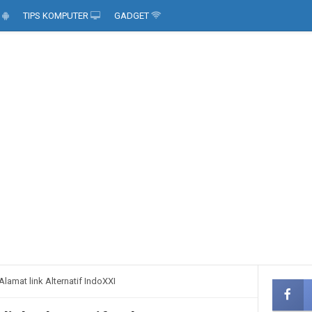
D
TIPS KOMPUTER
GADGET
lamat link Alternatif IndoXXI